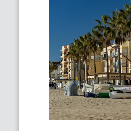
Detectives en El Catllar y Els Pallaresos
Detectives para particulares
Actitudes de una persona infiel
Detective investigador privado, Vilaseca
Detective e investigador privado en Reus